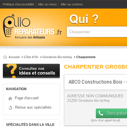
Politique d'accessibilité
Aller au menu
Aller au contenu
Accueil
Côte d'Or
Grosbois-lès-tichey
Charpenterie
CHARPENTIER GROSBO
ABCO Constructions Bois - 
NAVIGATION
ADRESSE NON COMMUNIQUEE
Page d'accueil
21250 Grosbois-lès-tichey
Retour aux spécialités
Devis gratuit
SPÉCIALITÉS DANS LA VILLE