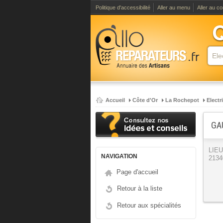
Politique d'accessibilité
Aller au menu
Aller au c
Accueil
Côte d'Or
La Rochepot
Electr
GA
LIE
NAVIGATION
2134
Page d'accueil
Retour à la liste
Retour aux spécialités