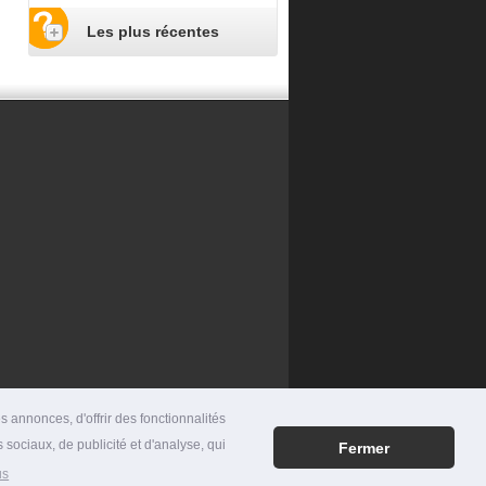
Les plus récentes
 annonces, d'offrir des fonctionnalités
 sociaux, de publicité et d'analyse, qui
Fermer
RES
|
MENTIONS LÉGALES
|
CONTACT
us