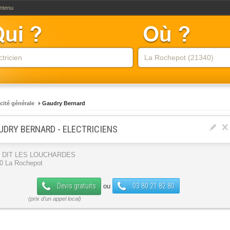
ontenu
icité générale
Gaudry Bernard
UDRY BERNARD - ELECTRICIENS
U DIT LES LOUCHARDES
0 La Rochepot
Devis gratuits
03 80 21 82 80
ou