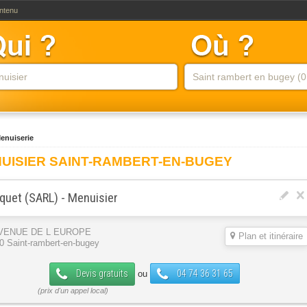
ontenu
enuiserie
UISIER SAINT-RAMBERT-EN-BUGEY
quet (SARL) - Menuisier
AVENUE DE L EUROPE
Plan et itinéraire
0 Saint-rambert-en-bugey
Devis gratuits
04 74 36 31 65
ou