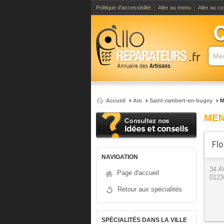
Politique d'accessibilité
Aller au menu
Aller au c
Accueil
Ain
Saint-rambert-en-bugey
M
MEN
Flo
NAVIGATION
34 
Page d'accueil
0123
Retour aux spécialités
SPÉCIALITÉS DANS LA VILLE