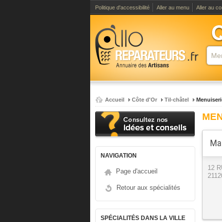
Politique d'accessibilité
Aller au menu
Aller au c
Accueil
Côte d'Or
Til-châtel
Menuiseri
MEN
Mar
NAVIGATION
12 
Page d'accueil
21120
Retour aux spécialités
SPÉCIALITÉS DANS LA VILLE