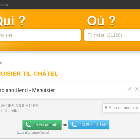
ontenu
e
UISIER TIL-CHÂTEL
ciano Henri - Menuisier
RUE DES VIOLETTES
Plan et itinéraire
 Til-châtel
Devis gratuits
03 80 95 10 63
ou