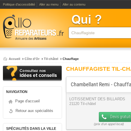
Politique d'accessibilité
Aller au menu
Aller au contenu
Accueil
Côte d'Or
Til-châtel
Chauffage
CHAUFFAGISTE TIL-C
Chambellant Remi - Chauffa
NAVIGATION
LOTISSEMENT DES BILLARDS
Page d'accueil
21120 Til-châtel
Retour aux spécialités
Devis gratuit
SPÉCIALITÉS DANS LA VILLE