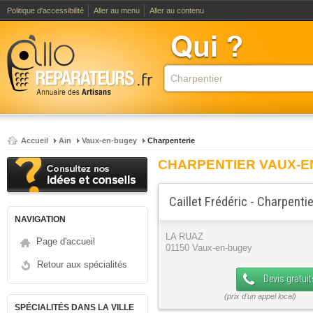
Politique d'accessibilité
Aller au menu
Aller au contenu
Accueil
Ain
Vaux-en-bugey
Charpenterie
CHARPENTIER VAUX-E
Caillet Frédéric - Charpentie
NAVIGATION
LA RUAZ
Page d'accueil
01150 Vaux-en-bugey
Retour aux spécialités
Devis gratuit
SPÉCIALITÉS DANS LA VILLE