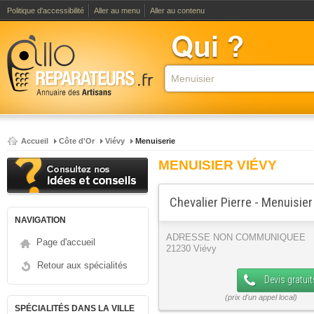
Politique d'accessibilité
Aller au menu
Aller au contenu
Accueil
Côte d'Or
Viévy
Menuiserie
MENUISIER VIÉVY
Chevalier Pierre - Menuisier
NAVIGATION
ADRESSE NON COMMUNIQUEE
Page d'accueil
21230 Viévy
Retour aux spécialités
Devis gratuit
SPÉCIALITÉS DANS LA VILLE