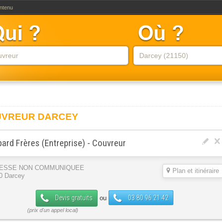
ontenu
VREUR DARCEY
ard Frères (Entreprise) - Couvreur
ESSE NON COMMUNIQUEE
Plan et itinéraire
0 Darcey
Devis gratuits
03 80 96 21 42
ou