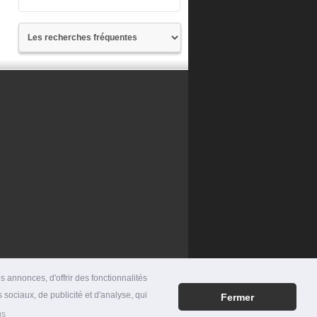
 annonces, d'offrir des fonctionnalités
 sociaux, de publicité et d'analyse, qui
Fermer
RES
|
MENTIONS LÉGALES
|
CONTACT
us