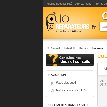
Politique d'accessibilité
Aller au menu
Aller au c
Accueil
Côte d'Or
Darcey
Couvreur
COU
Job
NAVIGATION
ADR
Page d'accueil
2115
Retour aux spécialités
SPÉCIALITÉS DANS LA VILLE