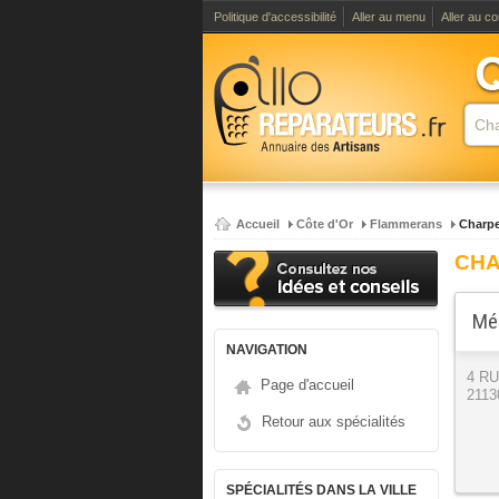
Politique d'accessibilité
Aller au menu
Aller au c
Accueil
Côte d'Or
Flammerans
Charpe
CHA
Mél
NAVIGATION
4 R
Page d'accueil
2113
Retour aux spécialités
SPÉCIALITÉS DANS LA VILLE