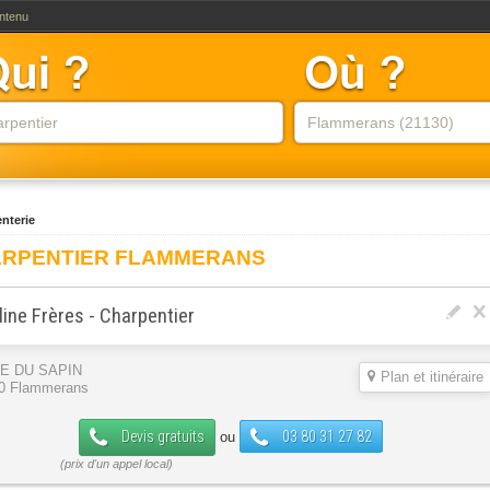
ontenu
nterie
RPENTIER FLAMMERANS
ine Frères - Charpentier
UE DU SAPIN
Plan et itinéraire
0 Flammerans
Devis gratuits
03 80 31 27 82
ou