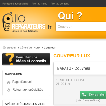
Politique d'accessibilité
Aller au menu
Aller au contenu
Accueil
Côte d'Or
Lux
Couvreur
COUVREUR LUX
BARATO - Couvreur
NAVIGATION
1 RUE DE L EGLISE
Page d'accueil
21120 Lux
Retour aux spécialités
Devis gratuit
SPÉCIALITÉS DANS LA VILLE