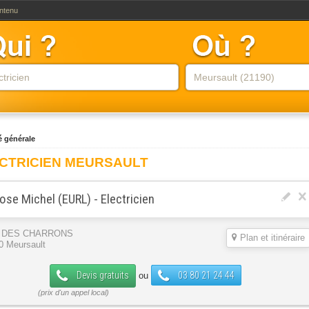
ontenu
té générale
CTRICIEN MEURSAULT
ose Michel (EURL) - Electricien
 DES CHARRONS
Plan et itinéraire
0 Meursault
Devis gratuits
03 80 21 24 44
ou