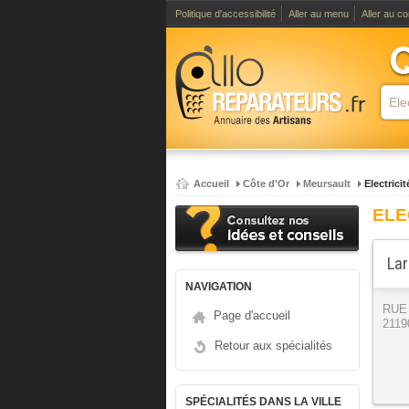
Politique d'accessibilité
Aller au menu
Aller au c
Accueil
Côte d'Or
Meursault
Electrici
ELE
Lar
NAVIGATION
RUE
Page d'accueil
2119
Retour aux spécialités
SPÉCIALITÉS DANS LA VILLE