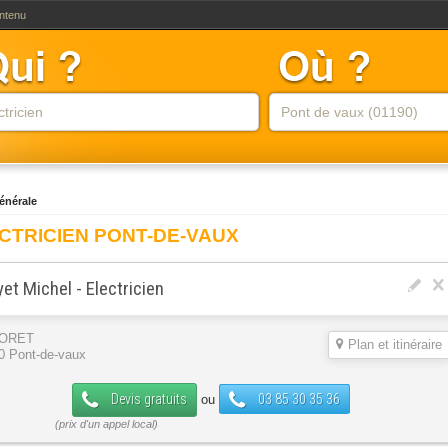
ontenu
générale
CTRICIEN PONT-DE-VAUX
et Michel - Electricien
FORET
Plan et itinéraire
0 Pont-de-vaux
Devis gratuits
03 85 30 35 36
ou