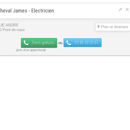
heval James - Electricien
RUE ANDRE
Plan et itinéraire
0 Pont-de-vaux
Devis gratuits
03 85 30 33 61
ou