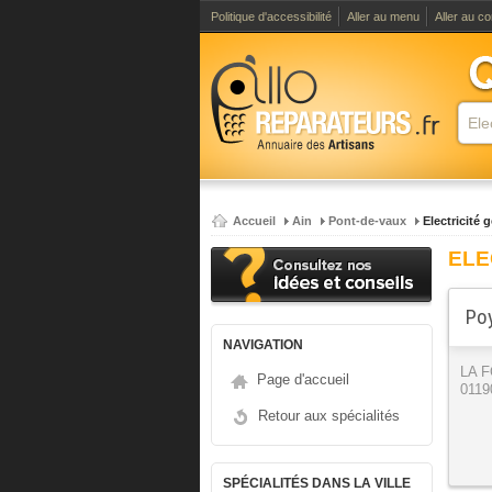
Politique d'accessibilité
Aller au menu
Aller au c
Accueil
Ain
Pont-de-vaux
Electricité 
ELE
Poy
NAVIGATION
LA 
Page d'accueil
0119
Retour aux spécialités
SPÉCIALITÉS DANS LA VILLE