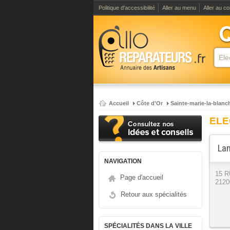
Politique d'accessibilité
Aller au menu
Aller au c
Accueil
Côte d'Or
Sainte-marie-la-blanc
ELE
Lam
NAVIGATION
15 
Page d'accueil
2120
Retour aux spécialités
SPÉCIALITÉS DANS LA VILLE