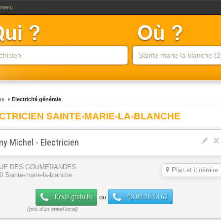
ontenu
he
Electricité générale
CTRICIEN SAINTE-MARIE-LA-BLANCHE
y Michel - Electricien
RUE DES GOUMERANDES
Plan et itinéraire
0 Sainte-marie-la-blanche
Devis gratuits
03 80 26 53 62
ou