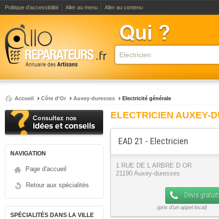
Politique d'accessibilité
Aller au menu
Aller au contenu
Accueil
Côte d'Or
Auxey-duresses
Electricité générale
ELECTRICIEN AUXEY-
EAD 21 - Electricien
NAVIGATION
1 RUE DE L ARBRE D OR
Page d'accueil
21190 Auxey-duresses
Retour aux spécialités
Devis gratuit
SPÉCIALITÉS DANS LA VILLE