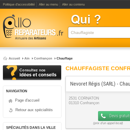
Politique d'accessibilité
Aller au menu
Aller au contenu
Accueil
Ain
Confrançon
Chauffage
CHAUFFAGISTE CONF
Nevoret Régis (SARL) - Cha
NAVIGATION
2531 CORNATON
Page d'accueil
01310 Confrançon
Retour aux spécialités
Devis gratuit
SPÉCIALITÉS DANS LA VILLE