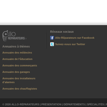
Réseaux sociaux
Allo-Réparateurs sur Facebook
Suivez-nous sur Twitter
Annuaires à thèmes
Annuaire des médecins
Annuaire de l'éducation
Annuaire des commerçants
Annuaire des garages
Annuaire des installateurs
d'alarmes
Annuaire des chauffagistes
© 2026 ALLO-RÉPARATEURS |
PRÉSENTATION
|
DÉPARTEMENTS
|
SPÉCIALITÉS
|