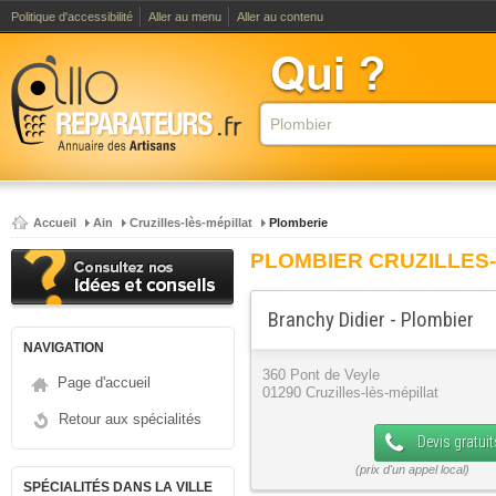
Politique d'accessibilité
Aller au menu
Aller au contenu
Accueil
Ain
Cruzilles-lès-mépillat
Plomberie
PLOMBIER CRUZILLES-
Branchy Didier - Plombier
NAVIGATION
360 Pont de Veyle
Page d'accueil
01290 Cruzilles-lès-mépillat
Retour aux spécialités
Devis gratuit
SPÉCIALITÉS DANS LA VILLE