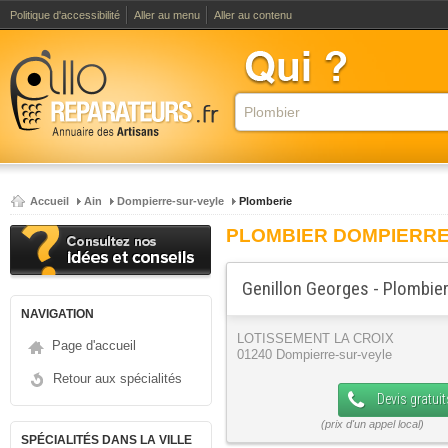
Politique d'accessibilité
Aller au menu
Aller au contenu
Accueil
Ain
Dompierre-sur-veyle
Plomberie
PLOMBIER DOMPIERRE
Genillon Georges - Plombie
NAVIGATION
LOTISSEMENT LA CROIX
Page d'accueil
01240 Dompierre-sur-veyle
Retour aux spécialités
Devis gratuit
SPÉCIALITÉS DANS LA VILLE