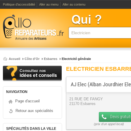
Politique d'accessibilité
Aller au menu
Aller au contenu
Accueil
Côte d'Or
Esbarres
Electricité générale
ELECTRICIEN ESBARR
AJ Elec (Alban Jourdhier Elec
NAVIGATION
21 RUE DE FANGY
Page d'accueil
21170 Esbarres
Retour aux spécialités
Devis gratuit
SPÉCIALITÉS DANS LA VILLE