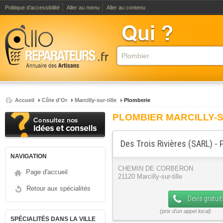
Politique d'accessibilité
Aller au menu
Aller au contenu
Accueil
Côte d'Or
Marcilly-sur-tille
Plomberie
PLOMBIER MARCILLY-S
Des Trois Rivières (SARL) -
NAVIGATION
CHEMIN DE CORBERON
Page d'accueil
21120 Marcilly-sur-tille
Retour aux spécialités
Devis gratuit
SPÉCIALITÉS DANS LA VILLE