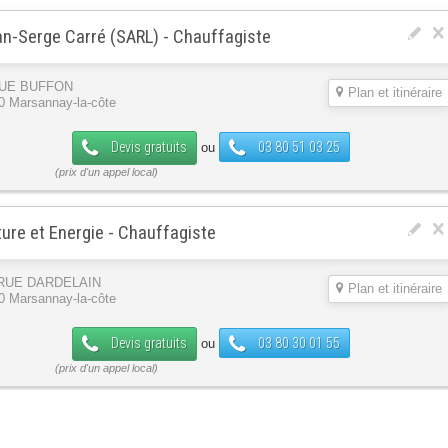
n-Serge Carré (SARL) - Chauffagiste
RUE BUFFON
Plan et itinéraire
0 Marsannay-la-côte
Devis gratuits
03 80 51 03 25
ou
ure et Energie - Chauffagiste
 RUE DARDELAIN
Plan et itinéraire
0 Marsannay-la-côte
Devis gratuits
03 80 30 01 55
ou