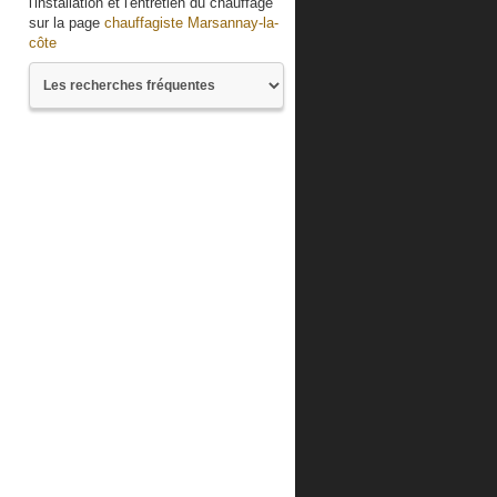
l'installation et l'entretien du chauffage
sur la page
chauffagiste Marsannay-la-
côte