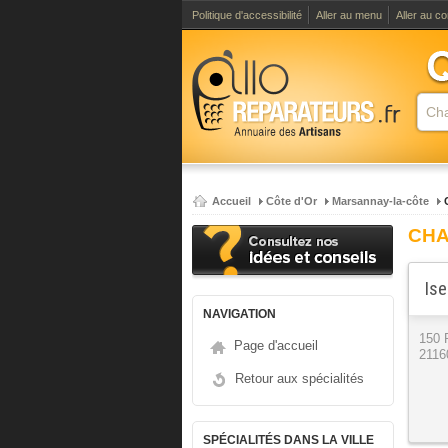
Politique d'accessibilité
Aller au menu
Aller au c
Accueil
Côte d'Or
Marsannay-la-côte
CHA
Ise
NAVIGATION
150
Page d'accueil
2116
Retour aux spécialités
SPÉCIALITÉS DANS LA VILLE