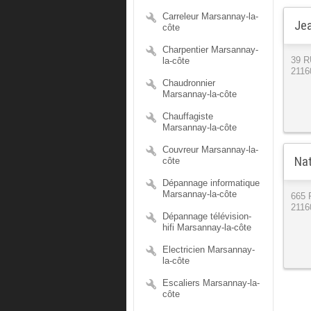
Carreleur Marsannay-la-
Jea
côte
Charpentier Marsannay-
la-côte
39 
2116
Chaudronnier
Marsannay-la-côte
Chauffagiste
Marsannay-la-côte
Couvreur Marsannay-la-
Nat
côte
Dépannage informatique
Marsannay-la-côte
665
2116
Dépannage télévision-
hifi Marsannay-la-côte
Electricien Marsannay-
la-côte
Escaliers Marsannay-la-
côte