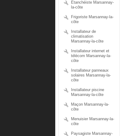
Etanchéiste Marsannay-
la-côte
Frigoriste Marsannay-la-
côte
Installateur de
climatisation
Marsannay-la-côte
Installateur internet et
télécom Marsannay-la-
côte
Installateur panneaux
solaires Marsannay-la-
côte
Installateur piscine
Marsannay-la-côte
Maçon Marsannay-la-
côte
Menuisier Marsannay-la-
côte
Paysagiste Marsannay-