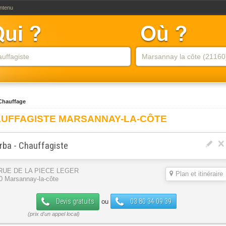
ontenu
Chauffage
UFFAGISTE MARSANNAY-LA-CÔTE
rba - Chauffagiste
 RUE DE LA PIECE LEGER
Plan et itinéraire
0 Marsannay-la-côte
Devis gratuits
03 80 34 09 39
ou