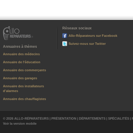
Réseaux sociaux
Allo-Réparateurs sur Facebook
Suivez-nous sur Twitter
Annuaires à thèmes
Annuaire des médecins
Annuaire de l'éducation
Annuaire des commerçants
Annuaire des garages
Annuaire des installateurs
d'alarmes
Annuaire des chauffagistes
© 2026 ALLO-RÉPARATEURS |
PRÉSENTATION
|
DÉPARTEMENTS
|
SPÉCIALITÉS
|
Voir la version mobile