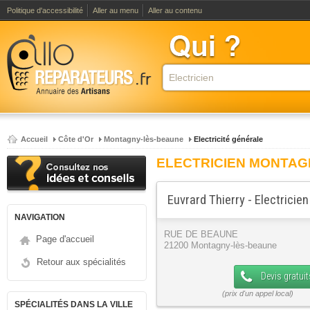
Politique d'accessibilité
Aller au menu
Aller au contenu
Accueil
Côte d'Or
Montagny-lès-beaune
Electricité générale
ELECTRICIEN MONTAG
Euvrard Thierry - Electricien
NAVIGATION
RUE DE BEAUNE
Page d'accueil
21200 Montagny-lès-beaune
Retour aux spécialités
Devis gratuit
SPÉCIALITÉS DANS LA VILLE