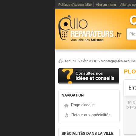
Politique d'accessibilité
Aller au menu
Aller au c
Accueil
Côte d'Or
Montagny-lès-beaune
PLO
Ent
NAVIGATION
10 
Page d'accueil
2120
Retour aux spécialités
SPÉCIALITÉS DANS LA VILLE