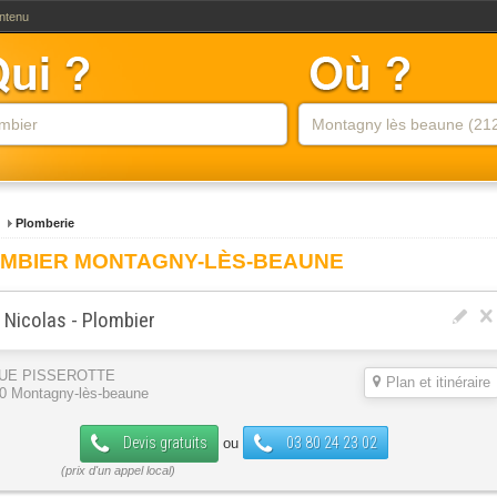
ontenu
Plomberie
MBIER MONTAGNY-LÈS-BEAUNE
 Nicolas - Plombier
RUE PISSEROTTE
Plan et itinéraire
0 Montagny-lès-beaune
Devis gratuits
03 80 24 23 02
ou