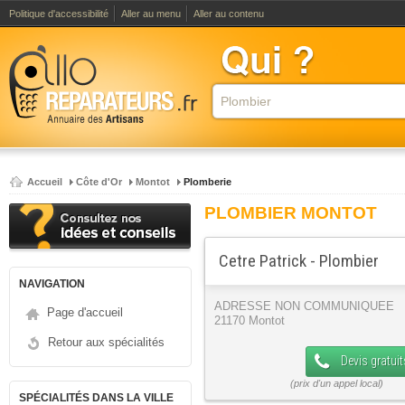
Politique d'accessibilité
Aller au menu
Aller au contenu
Accueil
Côte d'Or
Montot
Plomberie
PLOMBIER MONTOT
Cetre Patrick - Plombier
NAVIGATION
ADRESSE NON COMMUNIQUEE
Page d'accueil
21170 Montot
Retour aux spécialités
Devis gratuit
SPÉCIALITÉS DANS LA VILLE