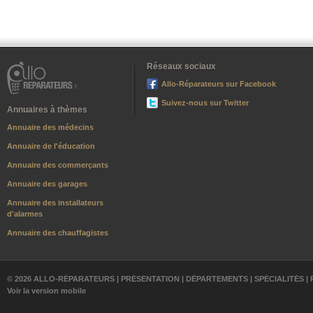
Réseaux sociaux
Allo-Réparateurs sur Facebook
Suivez-nous sur Twitter
Annuaires à thèmes
Annuaire des médecins
Annuaire de l'éducation
Annuaire des commerçants
Annuaire des garages
Annuaire des installateurs
d'alarmes
Annuaire des chauffagistes
© 2026 ALLO-RÉPARATEURS |
PRÉSENTATION
|
DÉPARTEMENTS
|
SPÉCIALITÉS
|
Voir la version mobile