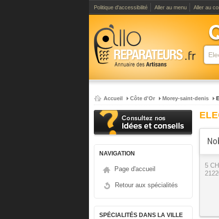
Politique d'accessibilité
Aller au menu
Aller au c
Accueil
Côte d'Or
Morey-saint-denis
E
ELE
Nob
NAVIGATION
5 C
Page d'accueil
2122
Retour aux spécialités
SPÉCIALITÉS DANS LA VILLE