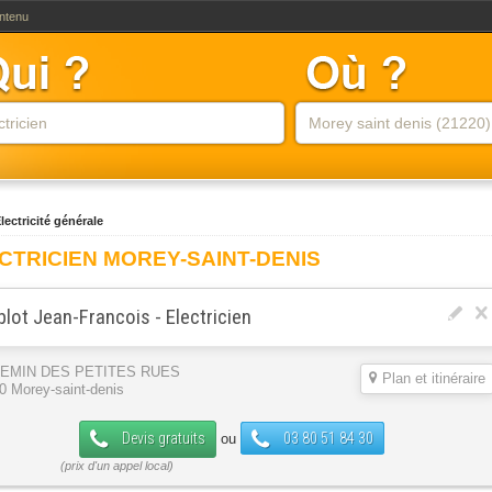
ontenu
lectricité générale
CTRICIEN MOREY-SAINT-DENIS
lot Jean-Francois - Electricien
HEMIN DES PETITES RUES
Plan et itinéraire
0 Morey-saint-denis
Devis gratuits
03 80 51 84 30
ou