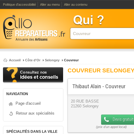
Politique d'accessibilité
Aller au menu
Aller au contenu
Accueil
Côte d'Or
Selongey
Couvreur
COUVREUR SELONGE
Thibaut Alain - Couvreur
NAVIGATION
20 RUE BASSE
Page d'accueil
21260 Selongey
Retour aux spécialités
Devis gratuit
SPÉCIALITÉS DANS LA VILLE