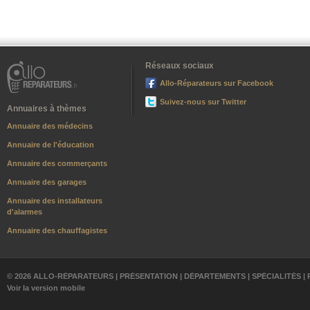
Réseaux sociaux
Allo-Réparateurs sur Facebook
Suivez-nous sur Twitter
Annuaires à thèmes
Annuaire des médecins
Annuaire de l'éducation
Annuaire des commerçants
Annuaire des garages
Annuaire des installateurs
d'alarmes
Annuaire des chauffagistes
© 2026 ALLO-RÉPARATEURS |
PRÉSENTATION
|
DÉPARTEMENTS
|
SPÉCIALITÉS
|
Voir la version mobile