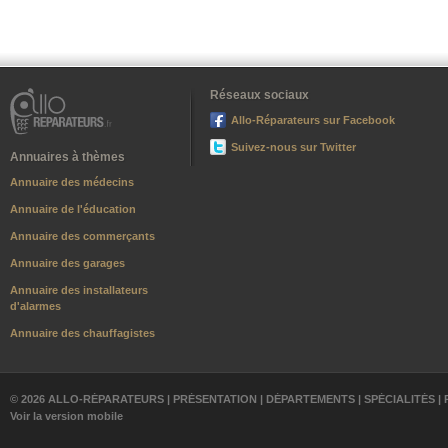
Réseaux sociaux
Allo-Réparateurs sur Facebook
Suivez-nous sur Twitter
Annuaires à thèmes
Annuaire des médecins
Annuaire de l'éducation
Annuaire des commerçants
Annuaire des garages
Annuaire des installateurs
d'alarmes
Annuaire des chauffagistes
© 2026 ALLO-RÉPARATEURS |
PRÉSENTATION
|
DÉPARTEMENTS
|
SPÉCIALITÉS
|
Voir la version mobile