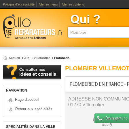
Politique d'accessibilité
Aller au menu
Aller au contenu
Accueil
Ain
Villemotier
Plomberie
PLOMBIER VILLEMOT
PLOMBERIE D EN FRANCE - 
NAVIGATION
ADRESSE NON COMMUNI
Page d'accueil
01270 Villemotier
Retour aux spécialités
Devis gratuits
SPÉCIALITÉS DANS LA VILLE