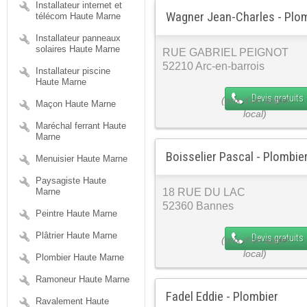
Installateur internet et
Wagner Jean-Charles - Plo
télécom Haute Marne
Installateur panneaux
solaires Haute Marne
RUE GABRIEL PEIGNOT
52210 Arc-en-barrois
Installateur piscine
Haute Marne
Devis gratuits
Maçon Haute Marne
Maréchal ferrant Haute
Marne
Boisselier Pascal - Plombie
Menuisier Haute Marne
Paysagiste Haute
Marne
18 RUE DU LAC
52360 Bannes
Peintre Haute Marne
Plâtrier Haute Marne
Devis gratuits
Plombier Haute Marne
Ramoneur Haute Marne
Fadel Eddie - Plombier
Ravalement Haute