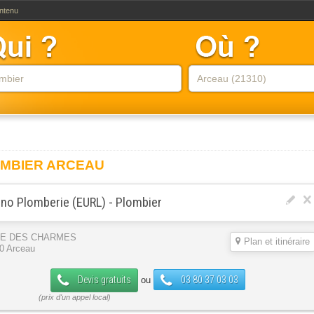
ontenu
MBIER ARCEAU
no Plomberie (EURL) - Plombier
UE DES CHARMES
Plan et itinéraire
0 Arceau
Devis gratuits
03 80 37 03 03
ou