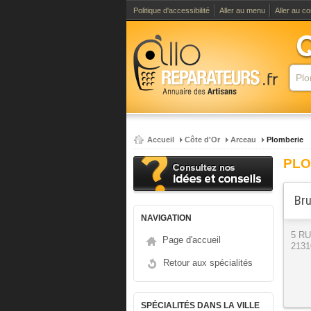
Politique d'accessibilité
Aller au menu
Aller au c
Accueil
Côte d'Or
Arceau
Plomberie
PLO
Bru
NAVIGATION
5 R
Page d'accueil
2131
Retour aux spécialités
SPÉCIALITÉS DANS LA VILLE