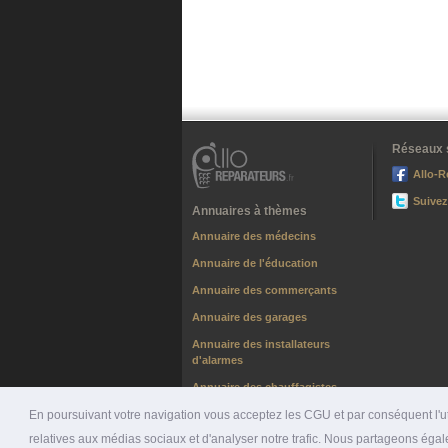
Réseaux 
Allo-R
Suivez
Annuaires à thèmes
Annuaire des médecins
Annuaire de l'éducation
Annuaire des commerçants
Annuaire des garages
Annuaire des installateurs
d'alarmes
Annuaire des chauffagistes
En poursuivant votre navigation vous acceptez les CGU et par conséquent l'uti
relatives aux médias sociaux et d'analyser notre trafic. Nous partageons égale