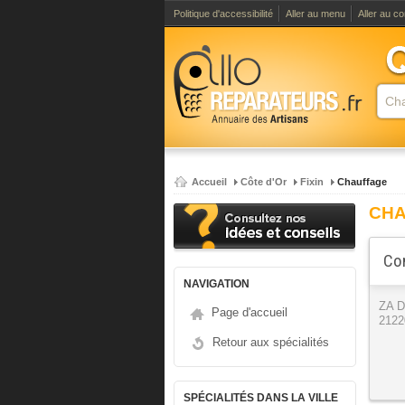
Politique d'accessibilité
Aller au menu
Aller au c
Accueil
Côte d'Or
Fixin
Chauffage
CHA
Con
NAVIGATION
ZA 
Page d'accueil
2122
Retour aux spécialités
SPÉCIALITÉS DANS LA VILLE