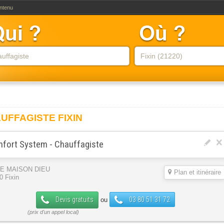
ontenu
UFFAGISTE FIXIN
fort System - Chauffagiste
DE MAISON DIEU
Plan et itinéraire
0 Fixin
Devis gratuits
03 80 51 31 72
ou