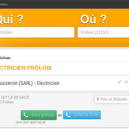
ontenu
générale
CTRICIEN FRÔLOIS
sseron (SARL) - Electricien
U DIT LA BESACE
Plan et itinéraire
0 Frôlois
Devis gratuits
03 80 96 26 96
ou