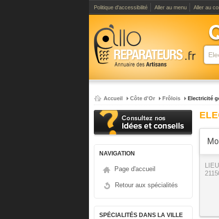
Politique d'accessibilité
Aller au menu
Aller au c
Accueil
Côte d'Or
Frôlois
Electricité 
ELE
Mou
NAVIGATION
LIE
Page d'accueil
2115
Retour aux spécialités
SPÉCIALITÉS DANS LA VILLE