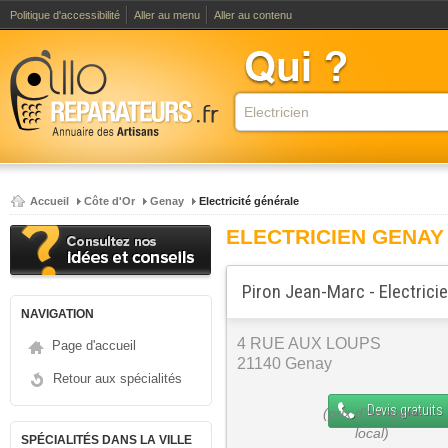
Politique d'accessibilité
Aller au menu
Aller au contenu
Accueil
Côte d'Or
Genay
Electricité générale
ELECTRICIEN GENAY
Piron Jean-Marc - Electrici
NAVIGATION
4 RUE AUX LOUPS
Page d'accueil
21140 Genay
Retour aux spécialités
Devis gratuits
SPÉCIALITÉS DANS LA VILLE